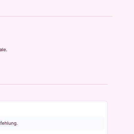
ale.
fehlung.