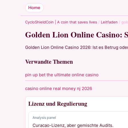
Home
CycloShieldCoin | A coin that saves lives
/
Leitfaden
/
gol
Golden Lion Online Casino: S
Golden Lion Online Casino 2026: Ist es Betrug ode
Verwandte Themen
pin up bet the ultimate online casino
casino online real money nj 2026
Lizenz und Regulierung
Analysis panel
Curacao-Lizenz, aber gemischte Audits.