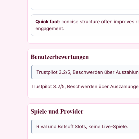
Quick fact:
concise structure often improves re
engagement.
Benutzerbewertungen
Trustpilot 3.2/5, Beschwerden über Auszahlu
Trustpilot 3.2/5, Beschwerden über Auszahlunge
Spiele und Provider
Rival und Betsoft Slots, keine Live-Spiele.