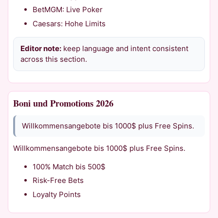
BetMGM: Live Poker
Caesars: Hohe Limits
Editor note:
keep language and intent consistent
across this section.
Boni und Promotions 2026
Willkommensangebote bis 1000$ plus Free Spins.
Willkommensangebote bis 1000$ plus Free Spins.
100% Match bis 500$
Risk-Free Bets
Loyalty Points