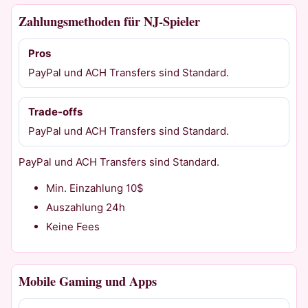
Zahlungsmethoden für NJ-Spieler
Pros
PayPal und ACH Transfers sind Standard.
Trade-offs
PayPal und ACH Transfers sind Standard.
PayPal und ACH Transfers sind Standard.
Min. Einzahlung 10$
Auszahlung 24h
Keine Fees
Mobile Gaming und Apps