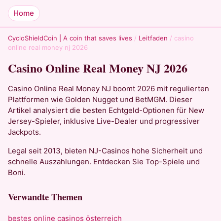
Home
CycloShieldCoin | A coin that saves lives
/
Leitfaden
/
casino
online real money nj 2026
Casino Online Real Money NJ 2026
Casino Online Real Money NJ boomt 2026 mit regulierten
Plattformen wie Golden Nugget und BetMGM. Dieser
Artikel analysiert die besten Echtgeld-Optionen für New
Jersey-Spieler, inklusive Live-Dealer und progressiver
Jackpots.
Legal seit 2013, bieten NJ-Casinos hohe Sicherheit und
schnelle Auszahlungen. Entdecken Sie Top-Spiele und
Boni.
Verwandte Themen
bestes online casinos österreich