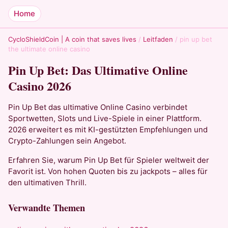
Home
CycloShieldCoin | A coin that saves lives
/
Leitfaden
/
pin up bet
the ultimate online casino
Pin Up Bet: Das Ultimative Online
Casino 2026
Pin Up Bet das ultimative Online Casino verbindet
Sportwetten, Slots und Live-Spiele in einer Plattform.
2026 erweitert es mit KI-gestützten Empfehlungen und
Crypto-Zahlungen sein Angebot.
Erfahren Sie, warum Pin Up Bet für Spieler weltweit der
Favorit ist. Von hohen Quoten bis zu jackpots – alles für
den ultimativen Thrill.
Verwandte Themen