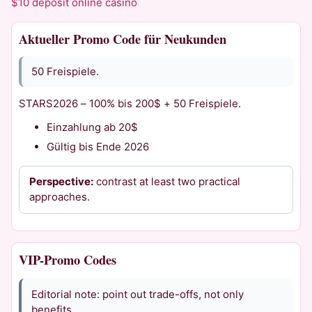
$10 deposit online casino
Aktueller Promo Code für Neukunden
50 Freispiele.
STARS2026 – 100% bis 200$ + 50 Freispiele.
Einzahlung ab 20$
Gültig bis Ende 2026
Perspective:
contrast at least two practical
approaches.
VIP-Promo Codes
Editorial note: point out trade-offs, not only
benefits.