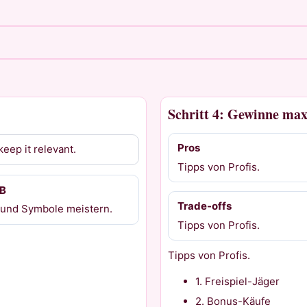
Schritt 4: Gewinne ma
Pros
eep it relevant.
Tipps von Profis.
 B
Trade-offs
 und Symbole meistern.
Tipps von Profis.
Tipps von Profis.
1. Freispiel-Jäger
2. Bonus-Käufe