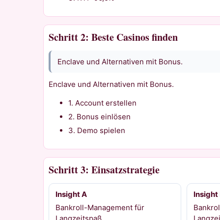
Schritt 2: Beste Casinos finden
Enclave und Alternativen mit Bonus.
Enclave und Alternativen mit Bonus.
1. Account erstellen
2. Bonus einlösen
3. Demo spielen
Schritt 3: Einsatzstrategie
Insight A
Insight
Bankroll-Management für
Bankro
Langzeitspaß.
Langzei