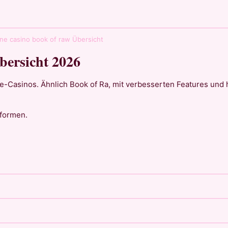
ine casino book of raw Übersicht
bersicht 2026
ine-Casinos. Ähnlich Book of Ra, mit verbesserten Features un
tformen.