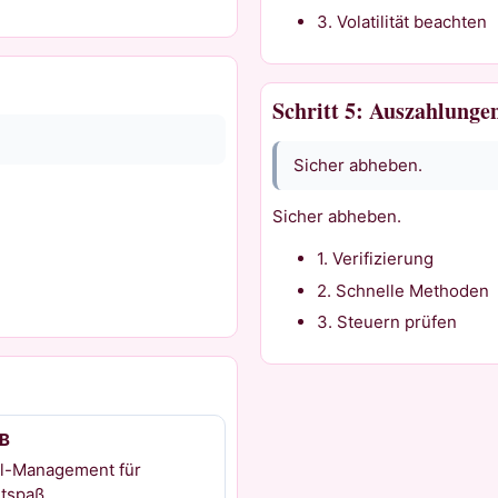
3. Volatilität beachten
Schritt 5: Auszahlunge
Sicher abheben.
Sicher abheben.
1. Verifizierung
2. Schnelle Methoden
3. Steuern prüfen
 B
ll-Management für
tspaß.