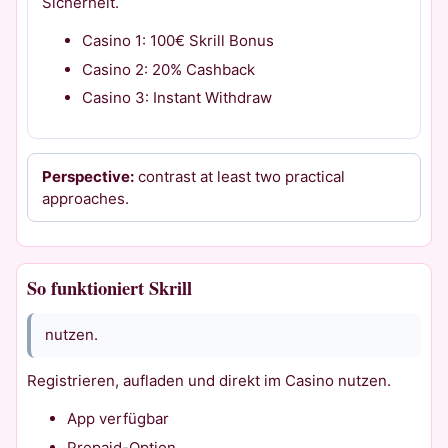
Sicherheit.
Casino 1: 100€ Skrill Bonus
Casino 2: 20% Cashback
Casino 3: Instant Withdraw
Perspective:
contrast at least two practical
approaches.
So funktioniert Skrill
nutzen.
Registrieren, aufladen und direkt im Casino nutzen.
App verfügbar
Prepaid-Option