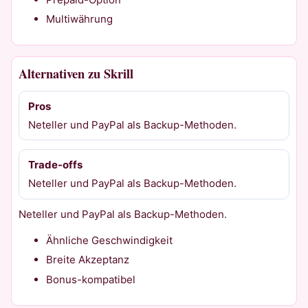
Multiwährung
Alternativen zu Skrill
Pros
Neteller und PayPal als Backup-Methoden.
Trade-offs
Neteller und PayPal als Backup-Methoden.
Neteller und PayPal als Backup-Methoden.
Ähnliche Geschwindigkeit
Breite Akzeptanz
Bonus-kompatibel