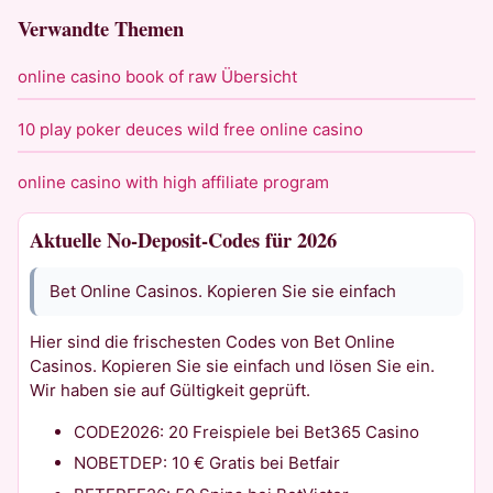
Verwandte Themen
online casino book of raw Übersicht
10 play poker deuces wild free online casino
online casino with high affiliate program
Aktuelle No-Deposit-Codes für 2026
Bet Online Casinos. Kopieren Sie sie einfach
Hier sind die frischesten Codes von Bet Online
Casinos. Kopieren Sie sie einfach und lösen Sie ein.
Wir haben sie auf Gültigkeit geprüft.
CODE2026: 20 Freispiele bei Bet365 Casino
NOBETDEP: 10 € Gratis bei Betfair