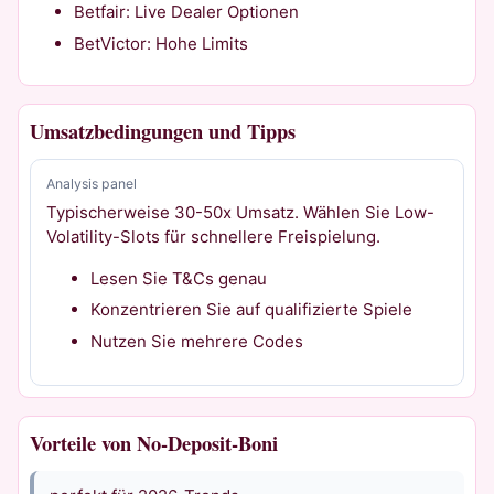
Betfair: Live Dealer Optionen
BetVictor: Hohe Limits
Umsatzbedingungen und Tipps
Analysis panel
Typischerweise 30-50x Umsatz. Wählen Sie Low-
Volatility-Slots für schnellere Freispielung.
Lesen Sie T&Cs genau
Konzentrieren Sie auf qualifizierte Spiele
Nutzen Sie mehrere Codes
Vorteile von No-Deposit-Boni