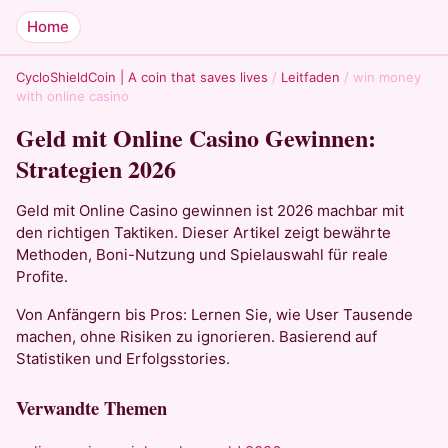
Home
CycloShieldCoin | A coin that saves lives
/
Leitfaden
/
win money
with online casino
Geld mit Online Casino Gewinnen:
Strategien 2026
Geld mit Online Casino gewinnen ist 2026 machbar mit
den richtigen Taktiken. Dieser Artikel zeigt bewährte
Methoden, Boni-Nutzung und Spielauswahl für reale
Profite.
Von Anfängern bis Pros: Lernen Sie, wie User Tausende
machen, ohne Risiken zu ignorieren. Basierend auf
Statistiken und Erfolgsstories.
Verwandte Themen