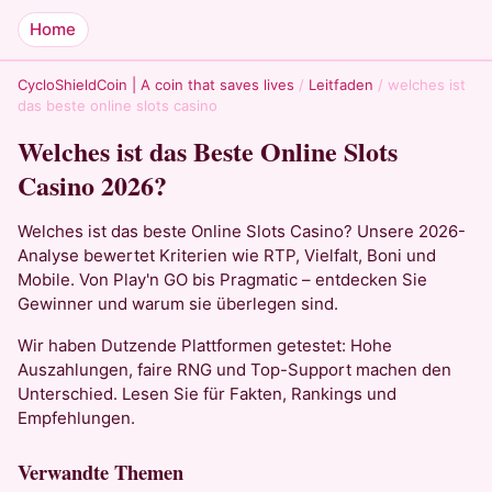
Home
CycloShieldCoin | A coin that saves lives
/
Leitfaden
/
welches ist
das beste online slots casino
Welches ist das Beste Online Slots
Casino 2026?
Welches ist das beste Online Slots Casino? Unsere 2026-
Analyse bewertet Kriterien wie RTP, Vielfalt, Boni und
Mobile. Von Play'n GO bis Pragmatic – entdecken Sie
Gewinner und warum sie überlegen sind.
Wir haben Dutzende Plattformen getestet: Hohe
Auszahlungen, faire RNG und Top-Support machen den
Unterschied. Lesen Sie für Fakten, Rankings und
Empfehlungen.
Verwandte Themen