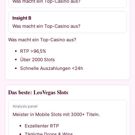
Was macht ein Top-Casino aus?
Insight B
Was macht ein Top-Casino aus?
Was macht ein Top-Casino aus?
RTP >96,5%
Über 2000 Slots
Schnelle Auszahlungen <24h
Das beste: LeoVegas Slots
Analysis panel
Meister in Mobile Slots mit 3000+ Titeln.
Exzellenter RTP
Tägliche Drops & Wins