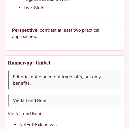
Live-Slots
Perspective:
contrast at least two practical
approaches.
Runner-up: Unibet
Editorial note: point out trade-offs, not only
benefits.
Vielfalt und Boni.
Vielfalt und Boni.
NetEnt-Exklusives