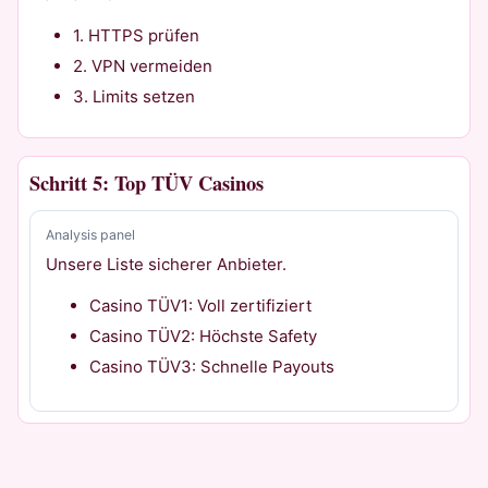
1. HTTPS prüfen
2. VPN vermeiden
3. Limits setzen
Schritt 5: Top TÜV Casinos
Analysis panel
Unsere Liste sicherer Anbieter.
Casino TÜV1: Voll zertifiziert
Casino TÜV2: Höchste Safety
Casino TÜV3: Schnelle Payouts