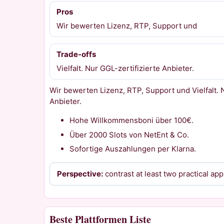
Pros
Wir bewerten Lizenz, RTP, Support und
Trade-offs
Vielfalt. Nur GGL-zertifizierte Anbieter.
Wir bewerten Lizenz, RTP, Support und Vielfalt. 
Anbieter.
Hohe Willkommensboni über 100€.
Über 2000 Slots von NetEnt & Co.
Sofortige Auszahlungen per Klarna.
Perspective:
contrast at least two practical ap
Beste Plattformen Liste