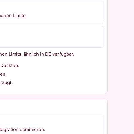
hohen Limits,
en Limits, ähnlich in DE verfügbar.
-Desktop.
ren.
rzugt.
tegration dominieren.