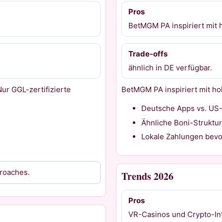
Pros
BetMGM PA inspiriert mit 
Trade-offs
ähnlich in DE verfügbar.
Nur GGL-zertifizierte
BetMGM PA inspiriert mit hoh
Deutsche Apps vs. US
Ähnliche Boni-Struktu
Lokale Zahlungen bevo
proaches.
Trends 2026
Pros
VR-Casinos und Crypto-In