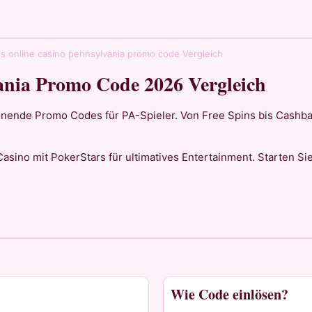
rs online casino pennsylvania promo code Vergleich
ania Promo Code 2026 Vergleich
nnende Promo Codes für PA-Spieler. Von Free Spins bis Cashba
 Casino mit PokerStars für ultimatives Entertainment. Starten S
Wie Code einlösen?