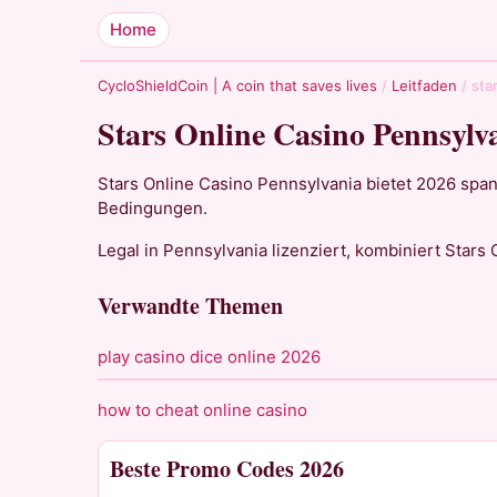
Home
CycloShieldCoin | A coin that saves lives
/
Leitfaden
/
sta
Stars Online Casino Pennsylv
Stars Online Casino Pennsylvania bietet 2026 spa
Bedingungen.
Legal in Pennsylvania lizenziert, kombiniert Stars
Verwandte Themen
play casino dice online 2026
how to cheat online casino
Beste Promo Codes 2026