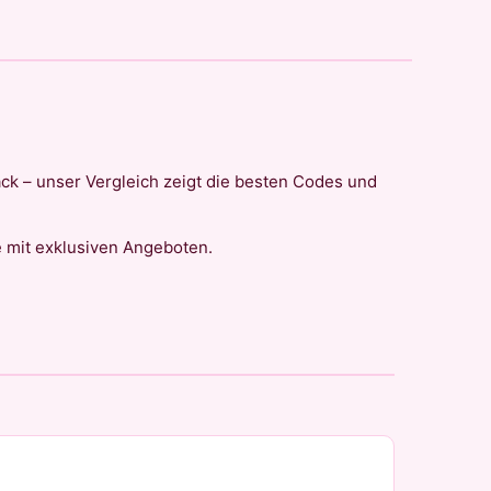
ck – unser Vergleich zeigt die besten Codes und
ie mit exklusiven Angeboten.