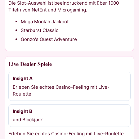
Die Slot-Auswahl ist beeindruckend mit über 1000
Titeln von NetEnt und Microgaming.
Mega Moolah Jackpot
Starburst Classic
Gonzo's Quest Adventure
Live Dealer Spiele
Insight A
Erleben Sie echtes Casino-Feeling mit Live-
Roulette
Insight B
und Blackjack.
Erleben Sie echtes Casino-Feeling mit Live-Roulette