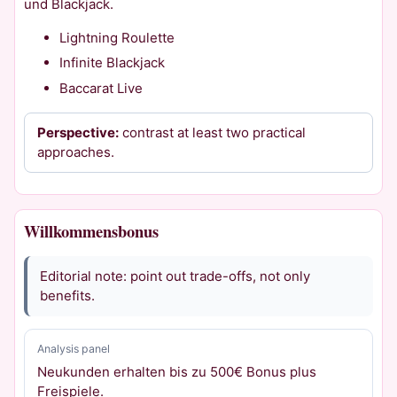
und Blackjack.
Lightning Roulette
Infinite Blackjack
Baccarat Live
Perspective:
contrast at least two practical
approaches.
Willkommensbonus
Editorial note: point out trade-offs, not only
benefits.
Analysis panel
Neukunden erhalten bis zu 500€ Bonus plus
Freispiele.