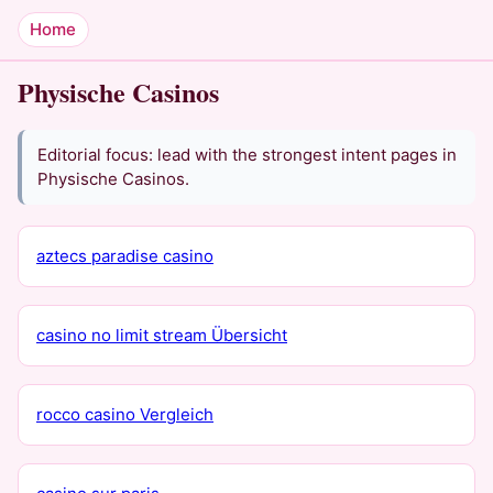
Home
Physische Casinos
Editorial focus: lead with the strongest intent pages in
Physische Casinos.
aztecs paradise casino
casino no limit stream Übersicht
rocco casino Vergleich