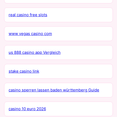
real casino free slots
www vegas casino com
us 888 casino app Vergleich
stake casino link
casino sperren lassen baden württemberg Guide
casino 10 euro 2026