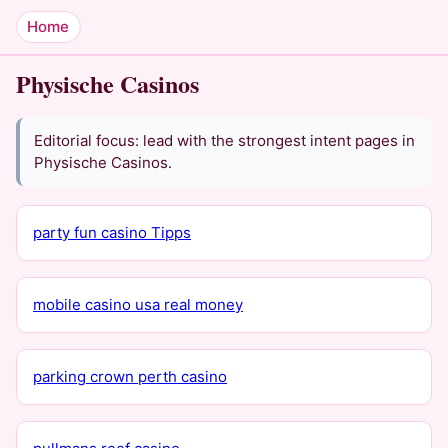
Home
Physische Casinos
Editorial focus: lead with the strongest intent pages in
Physische Casinos.
party fun casino Tipps
mobile casino usa real money
parking crown perth casino