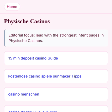
Home
Physische Casinos
Editorial focus: lead with the strongest intent pages in
Physische Casinos.
15 min deposit casino Guide
kostenlose casino spiele sunmaker Tipps
casino menschen