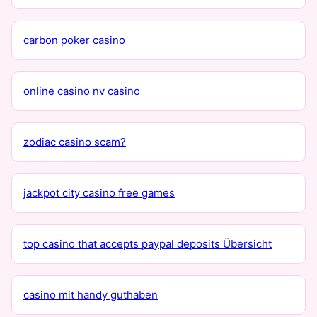
carbon poker casino
online casino nv casino
zodiac casino scam?
jackpot city casino free games
top casino that accepts paypal deposits Übersicht
casino mit handy guthaben