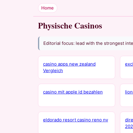
Home
Physische Casinos
Editorial focus: lead with the strongest in
casino apps new zealand
exc
Vergleich
casino mit apple id bezahlen
lio
eldorado resort casino reno nv
dir
202