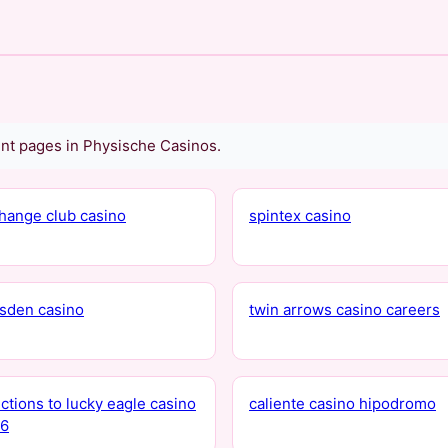
tent pages in Physische Casinos.
hange club casino
spintex casino
nsden casino
twin arrows casino careers
ections to lucky eagle casino
caliente casino hipodromo
6