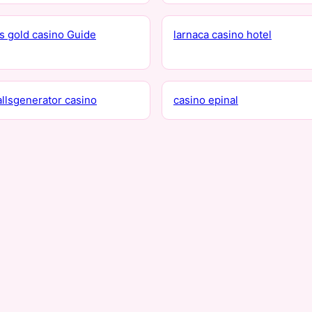
ts gold casino Guide
larnaca casino hotel
allsgenerator casino
casino epinal