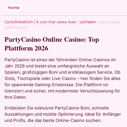
Home
CycloShieldCoin | A coin that saves lives
/
Leitfaden
/
partycasino
online casino
PartyCasino Online Casino: Top
Plattform 2026
PartyCasino ist eines der führenden Online-Casinos im
Jahr 2026 und bietet eine umfangreiche Auswahl an
Spielen, großzügigen Boni und erstklassigem Service. Ob
Slots, Tischspiele oder Live-Casino – hier finden Sie alles
für spannende Gaming-Erlebnisse. Die Plattform ist
lizenziert und sicher, mit modernster Verschlüsselung für
Ihre Daten.
Entdecken Sie exklusive PartyCasino Boni, schnelle
Auszahlungen und mobile Optimierung. Ideal für Anfänger
und Profis, die das beste Online-Casino suchen.