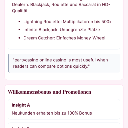
Dealern. Blackjack, Roulette und Baccarat in HD-
Qualität.
Lightning Roulette: Multiplikatoren bis 500x
Infinite Blackjack: Unbegrenzte Plätze
Dream Catcher: Einfaches Money-Wheel
"partycasino online casino is most useful when
readers can compare options quickly."
Willkommensbonus und Promotionen
Insight A
Neukunden erhalten bis zu 100% Bonus