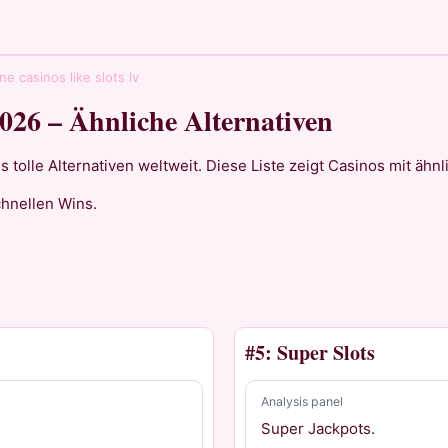
ine casinos like slots lv
026 – Ähnliche Alternativen
s tolle Alternativen weltweit. Diese Liste zeigt Casinos mit ähnl
chnellen Wins.
#5: Super Slots
Analysis panel
Super Jackpots.