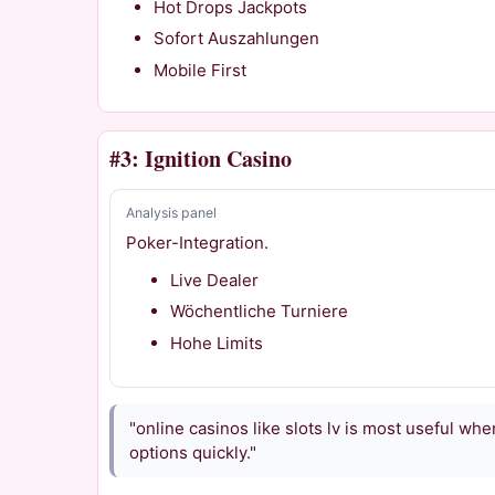
Hot Drops Jackpots
Sofort Auszahlungen
Mobile First
#3: Ignition Casino
Analysis panel
Poker-Integration.
Live Dealer
Wöchentliche Turniere
Hohe Limits
"online casinos like slots lv is most useful w
options quickly."