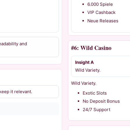
6.000 Spiele
VIP Cashback
Neue Releases
adability and
#6: Wild Casino
Insight A
Wild Variety.
Wild Variety.
eep it relevant.
Exotic Slots
No Deposit Bonus
24/7 Support