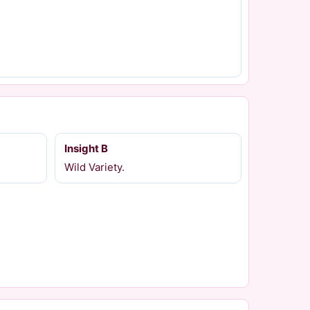
Insight B
Wild Variety.