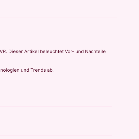
VR. Dieser Artikel beleuchtet Vor- und Nachteile
hnologien und Trends ab.