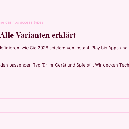
ine casinos access types
Alle Varianten erklärt
efinieren, wie Sie 2026 spielen: Von Instant-Play bis Apps und 
 den passenden Typ für Ihr Gerät und Spielstil. Wir decken Tec