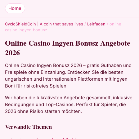
Home
CycloShieldCoin | A coin that saves lives
/
Leitfaden
/
online
casino ingyen bonusz
Online Casino Ingyen Bonusz Angebote
2026
Online Casino Ingyen Bonusz 2026 – gratis Guthaben und
Freispiele ohne Einzahlung. Entdecken Sie die besten
ungarischen und internationalen Plattformen mit ingyen
Boni für risikofreies Spielen.
Wir haben die lukrativsten Angebote gesammelt, inklusive
Bedingungen und Top-Casinos. Perfekt für Spieler, die
2026 ohne Risiko starten möchten.
Verwandte Themen