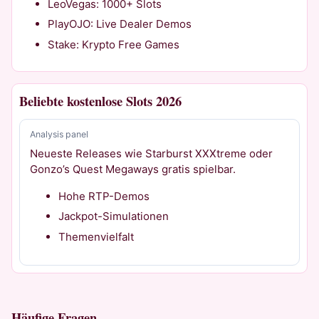
LeoVegas: 1000+ Slots
PlayOJO: Live Dealer Demos
Stake: Krypto Free Games
Beliebte kostenlose Slots 2026
Analysis panel
Neueste Releases wie Starburst XXXtreme oder
Gonzo’s Quest Megaways gratis spielbar.
Hohe RTP-Demos
Jackpot-Simulationen
Themenvielfalt
Häufige Fragen