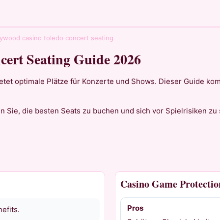
lywood casino toledo concert seating
cert Seating Guide 2026
tet optimale Plätze für Konzerte und Shows. Dieser Guide komb
n Sie, die besten Seats zu buchen und sich vor Spielrisiken zu
Casino Game Protectio
Pros
nefits.