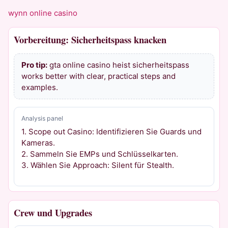
wynn online casino
Vorbereitung: Sicherheitspass knacken
Pro tip:
gta online casino heist sicherheitspass
works better with clear, practical steps and
examples.
Analysis panel
1. Scope out Casino: Identifizieren Sie Guards und
Kameras.
2. Sammeln Sie EMPs und Schlüsselkarten.
3. Wählen Sie Approach: Silent für Stealth.
Crew und Upgrades