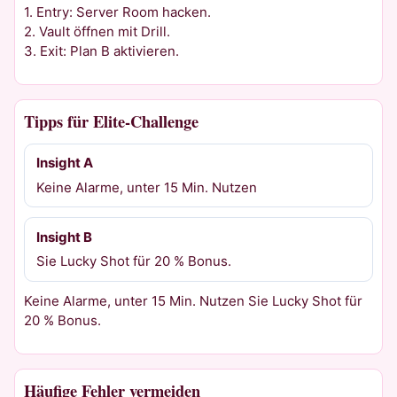
1. Entry: Server Room hacken.
2. Vault öffnen mit Drill.
3. Exit: Plan B aktivieren.
Tipps für Elite-Challenge
Insight A
Keine Alarme, unter 15 Min. Nutzen
Insight B
Sie Lucky Shot für 20 % Bonus.
Keine Alarme, unter 15 Min. Nutzen Sie Lucky Shot für
20 % Bonus.
Häufige Fehler vermeiden