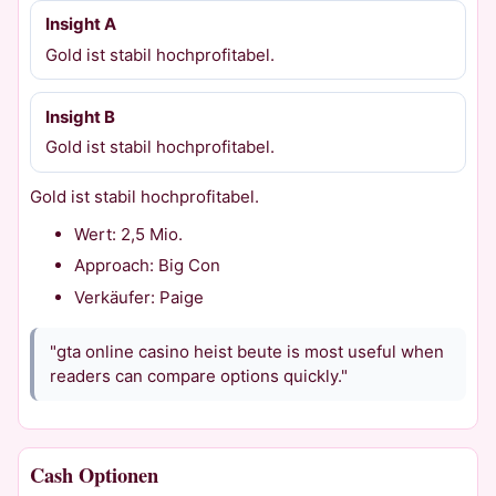
Insight A
Gold ist stabil hochprofitabel.
Insight B
Gold ist stabil hochprofitabel.
Gold ist stabil hochprofitabel.
Wert: 2,5 Mio.
Approach: Big Con
Verkäufer: Paige
"gta online casino heist beute is most useful when
readers can compare options quickly."
Cash Optionen