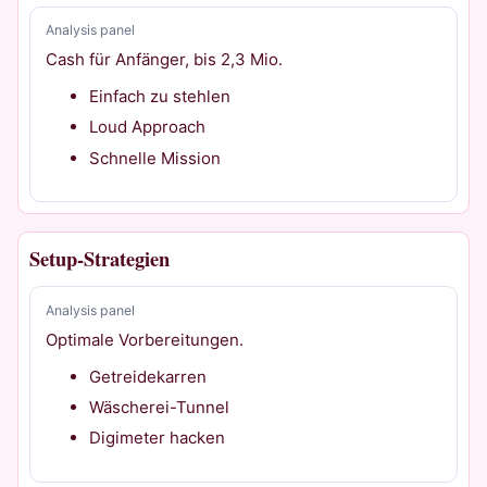
Analysis panel
Cash für Anfänger, bis 2,3 Mio.
Einfach zu stehlen
Loud Approach
Schnelle Mission
Setup-Strategien
Analysis panel
Optimale Vorbereitungen.
Getreidekarren
Wäscherei-Tunnel
Digimeter hacken