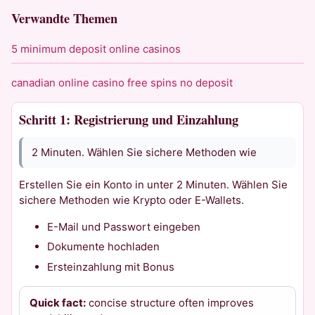
Verwandte Themen
5 minimum deposit online casinos
canadian online casino free spins no deposit
Schritt 1: Registrierung und Einzahlung
2 Minuten. Wählen Sie sichere Methoden wie
Erstellen Sie ein Konto in unter 2 Minuten. Wählen Sie
sichere Methoden wie Krypto oder E-Wallets.
E-Mail und Passwort eingeben
Dokumente hochladen
Ersteinzahlung mit Bonus
Quick fact:
concise structure often improves