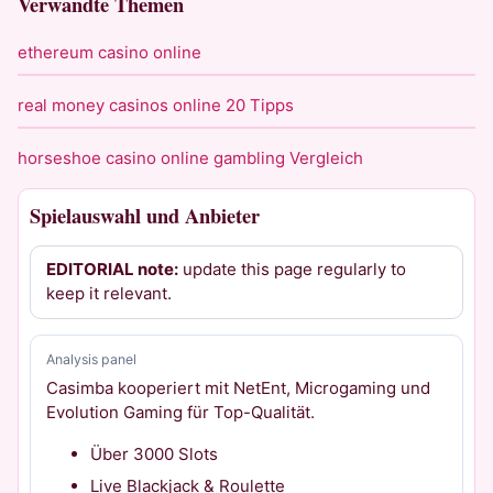
Verwandte Themen
ethereum casino online
real money casinos online 20 Tipps
horseshoe casino online gambling Vergleich
Spielauswahl und Anbieter
EDITORIAL note:
update this page regularly to
keep it relevant.
Analysis panel
Casimba kooperiert mit NetEnt, Microgaming und
Evolution Gaming für Top-Qualität.
Über 3000 Slots
Live Blackjack & Roulette