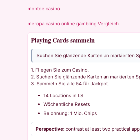
montoe casino
meropa casino online gambling Vergleich
Playing Cards sammeln
Suchen Sie glänzende Karten an markierten S
1. Fliegen Sie zum Casino.
2. Suchen Sie glänzende Karten an markierten S
3. Sammeln Sie alle 54 für Jackpot.
14 Locations in LS
Wöchentliche Resets
Belohnung: 1 Mio. Chips
Perspective:
contrast at least two practical ap