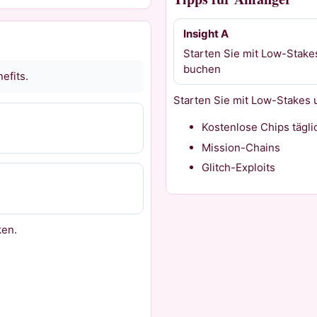
Insight A
Starten Sie mit Low-Stake
buchen
nefits.
Starten Sie mit Low-Stakes 
Kostenlose Chips tägli
Mission-Chains
Glitch-Exploits
ken.