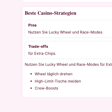
Beste Casino-Strategien
Pros
Nutzen Sie Lucky Wheel und Race-Modes
Trade-offs
für Extra-Chips.
Nutzen Sie Lucky Wheel und Race-Modes für Ext
Wheel täglich drehen
High-Limit-Tische meiden
Crew-Boosts