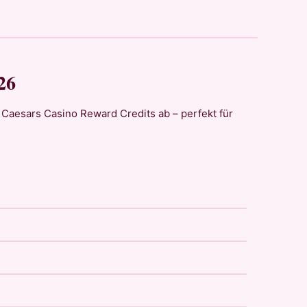
26
 Caesars Casino Reward Credits ab – perfekt für