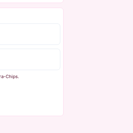
ra-Chips.