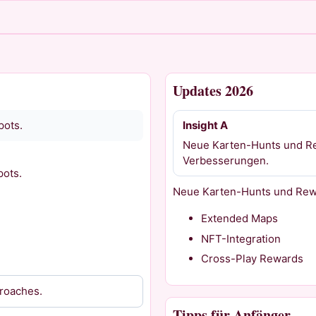
Updates 2026
pots.
Insight A
Neue Karten-Hunts und R
Verbesserungen.
pots.
Neue Karten-Hunts und Re
Extended Maps
NFT-Integration
Cross-Play Rewards
proaches.
Tipps für Anfänger